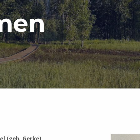
men
el (geb. Gerke)