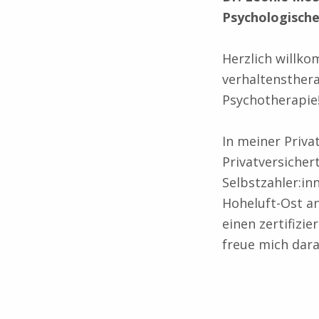
Psychologisch
Herzlich willk
verhaltensthera
Psychotherapie
In meiner Priva
Privatversicher
Selbstzahler:i
Hoheluft-Ost an
einen zertifizi
freue mich dara