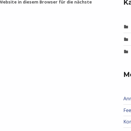
K
ebsite in diesem Browser für die nächste
M
An
Fee
Ko