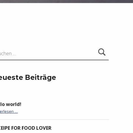
ach:
eueste Beiträge
lo world!
orld!”
terlesen …
CEIPE FOR FOOD LOVER
OOD LOVER”