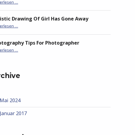
terlesen …
istic Drawing Of Girl Has Gone Away
s Gone Away”
terlesen …
otography Tips For Photographer
hy Tips For Photographer”
terlesen …
rchive
Mai 2024
Januar 2017