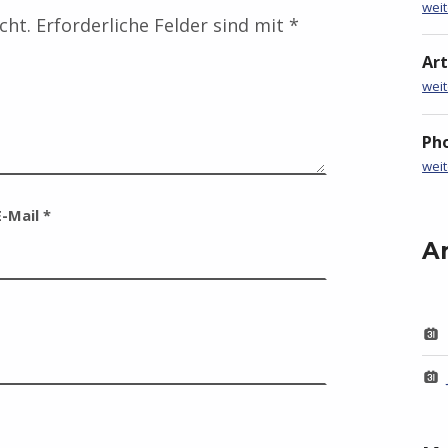
wei
cht.
Erforderliche Felder sind mit
*
Art
“Artistic Drawing Of Girl Ha
wei
Ph
“Photograp
wei
E-Mail
*
A